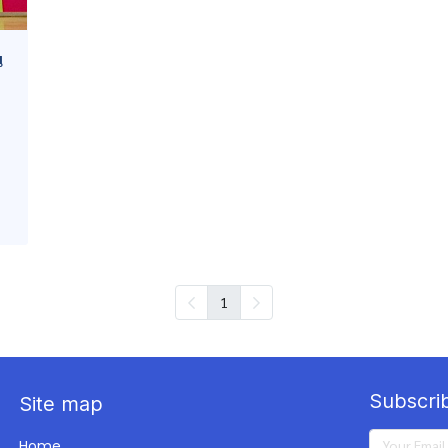
น
1
Subscri
Site map
Home