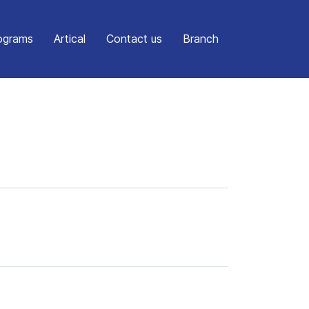
ograms
Artical
Contact us
Branch